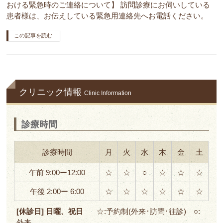
おける緊急時のご連絡について】 訪問診療にお伺いしている
患者様は、お伝えしている緊急用連絡先へお電話ください。
この記事を読む
クリニック情報
Clinic Information
診療時間
診療時間
月
火
水
木
金
土
午前 9:00ー12:00
☆
☆
○
☆
☆
☆
午後 2:00ー 6:00
☆
☆
☆
☆
☆
☆
[休診日] 日曜、祝日
☆:予約制(外来･訪問･往診) ○:
外来